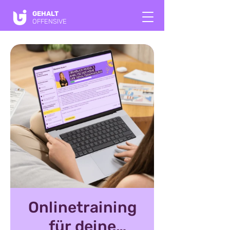
GEHALT
OFFENSIVE
Onlinetraining
für deine