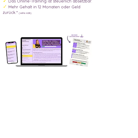
✓
Das Online-Training ist steuerlich absetzbar.
✓
Mehr Gehalt in 12 Monaten oder Geld
zurück.*
(siehe AGB)
GEHALT
OFFENSIVE
Coaching & Preise
Verhandlungstraining
Gehaltscheck
&
FAQ
Über mich
Blog
Fakten